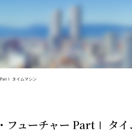
PartⅠ タイムマシン
・フューチャー PartⅠ タ