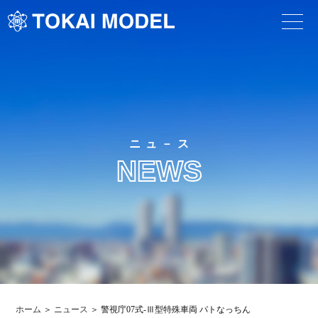
ニュ－ス
NEWS
ホーム
ニュース
警視庁07式-Ⅲ型特殊車両 パトなっちん