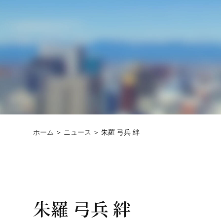
ホーム
ニュース
朱羅 弓兵 絆
朱羅 弓兵 絆