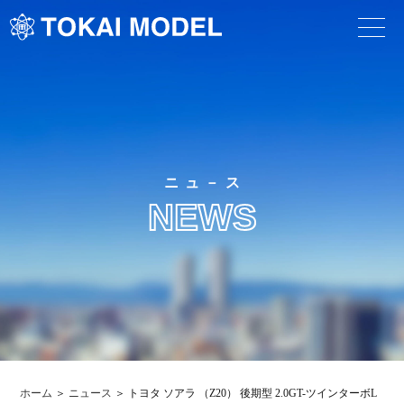
ニュ－ス
NEWS
ホーム
ニュース
トヨタ ソアラ （Z20） 後期型 2.0GT-ツインターボL （19