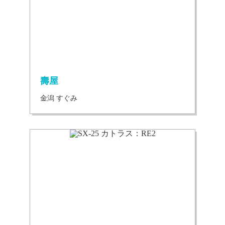
壽屋
金潟 すぐみ