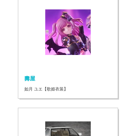
壽屋
如月 ユエ【歌姫衣装】