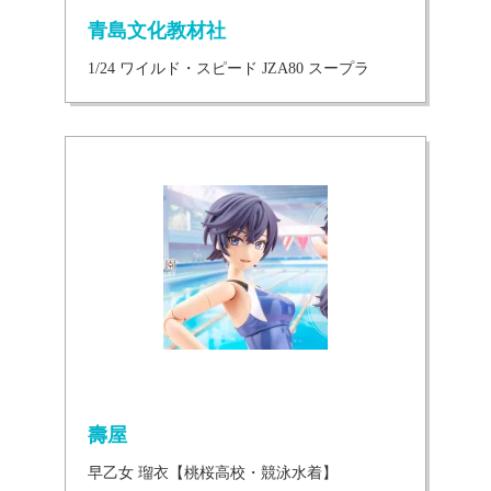
青島文化教材社
1/24 ワイルド・スピード JZA80 スープラ
壽屋
早乙女 瑠衣【桃桜高校・競泳水着】