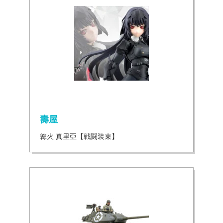
壽屋
篝火 真里亞【戦闘装束】